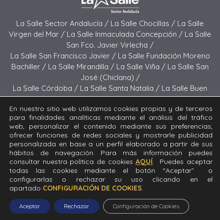
La Salle Sector Andalucía /
La Salle Chocillas /
La Salle
Virgen del Mar /
La Salle Inmaculada Concepción /
La Salle
San Fco. Javier Virlecha /
La Salle San Francisco Javier /
La Salle Fundación Moreno
Bachiller /
La Salle Mirandilla /
La Salle Viña /
La Salle San
José (Chiclana) /
La Salle Córdoba /
La Salle Santa Natalia /
La Salle Buen
Pastor /
La Salle Sagrado Corazón /
La Salle San José
En nuestro sitio web utilizamos cookies propias y de terceros
(Jerez) /
La Salle El Carmen (Melilla) /
para finalidades analíticas mediante el análisis del tráfico
La Salle Buen Consejo /
La Salle El Carmen (San Fernando) /
web, personalizar el contenido mediante sus preferencias,
La Salle San Francisco /
La Salle Felipe Benito /
La Salle La
ofrecer funciones de redes sociales y mostrarle publicidad
Purísima
personalizada en base a un perfil elaborado a partir de sus
hábitos de navegación. Para más información puedes
consultar nuestra política de cookies
AQUÍ
. Puedes aceptar
Todos los derechos reservados. Diseñado y desarrollado
todas las cookies mediante el botón “Aceptar” o
por el equipo T.I.C. del Sector Andalucía © 2024 La Salle
configurarlas o rechazar su uso clicando en el
Fundación Moreno Bachiller.
apartado
CONFIGURACIÓN DE COOKIES
.
Aceptar
Rechazar
Configuración de Cookies
Aviso legal
|
Política de privacidad
|
Política de cookies