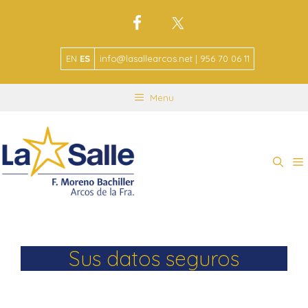
EN
ES
info@lasallearcos.net | 956 70 06 11
Menu
Sus datos seguros