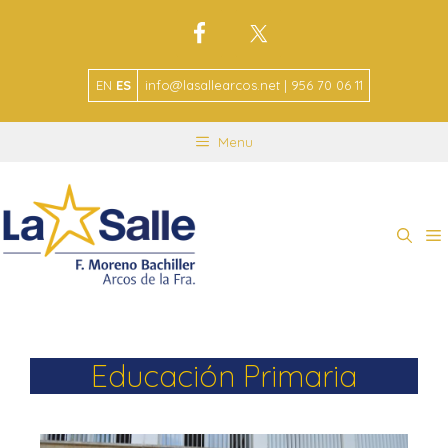
EN
ES
info@lasallearcos.net | 956 70 06 11
Menu
Educación Primaria