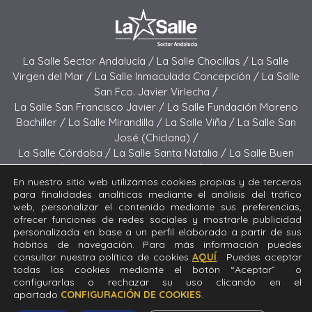
La Salle Sector Andalucía /
La Salle Chocillas /
La Salle
Virgen del Mar /
La Salle Inmaculada Concepción /
La Salle
San Fco. Javier Virlecha /
La Salle San Francisco Javier /
La Salle Fundación Moreno
Bachiller /
La Salle Mirandilla /
La Salle Viña /
La Salle San
José (Chiclana) /
La Salle Córdoba /
La Salle Santa Natalia /
La Salle Buen
Pastor /
La Salle Sagrado Corazón /
La Salle San José
En nuestro sitio web utilizamos cookies propias y de terceros
(Jerez) /
La Salle El Carmen (Melilla) /
para finalidades analíticas mediante el análisis del tráfico
La Salle Buen Consejo /
La Salle El Carmen (San Fernando) /
web, personalizar el contenido mediante sus preferencias,
La Salle San Francisco /
La Salle Felipe Benito /
La Salle La
ofrecer funciones de redes sociales y mostrarle publicidad
Purísima
personalizada en base a un perfil elaborado a partir de sus
hábitos de navegación. Para más información puedes
consultar nuestra política de cookies
AQUÍ
. Puedes aceptar
Todos los derechos reservados. Diseñado y desarrollado
todas las cookies mediante el botón “Aceptar” o
por el equipo T.I.C. del Sector Andalucía © 2024 La Salle
configurarlas o rechazar su uso clicando en el
Fundación Moreno Bachiller.
apartado
CONFIGURACIÓN DE COOKIES
.