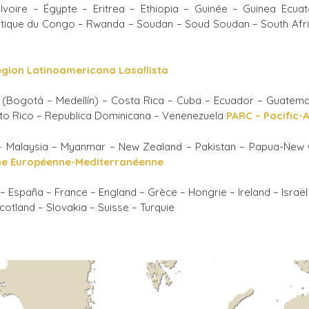
voire – Égypte – Eritrea – Ethiopia – Guinée – Guinea Ecu
La Salle en el mundo
tique du Congo – Rwanda – Soudan – Soud Soudan – South Afr
Vocación lasaliana
egion Latinoamericana Lasallista
ia (Bogotá – Medellín) – Costa Rica – Cuba – Ecuador – Guatema
to Rico – Republica Dominicana – Venenezuela
PARC – Pacific-
n – Malaysia – Myanmar – New Zealand – Pakistan – Papua-New G
nne Européenne-Mediterranéenne
 España – France – England – Grèce – Hongrie – Ireland – Israël 
otland – Slovakia – Suisse – Turquie