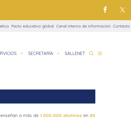
ético
Pacto educativo global
Canal interno de información
Contacto
RVICIOS
SECRETARÍA
SALLENET
cto educativo
de
la de idiomas
nigrama
cio justo
amaciones didácticas
tariado
, enseñan a más de
1.000.000 alumnos
en
80