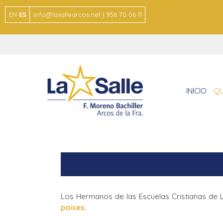
EN
ES
info@lasallearcos.net | 956 70 06 11
INICIO
QU
Los Hermanos de las Escuelas Cristianas de 
países
.