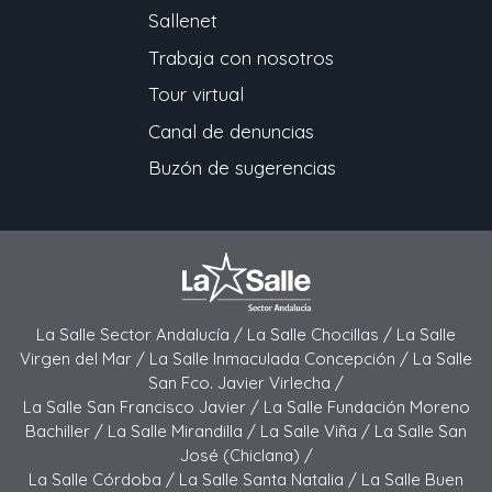
Sallenet
Trabaja con nosotros
Tour virtual
Canal de denuncias
Buzón de sugerencias
La Salle Sector Andalucía /
La Salle Chocillas /
La Salle
Virgen del Mar /
La Salle Inmaculada Concepción /
La Salle
San Fco. Javier Virlecha /
La Salle San Francisco Javier /
La Salle Fundación Moreno
Bachiller /
La Salle Mirandilla /
La Salle Viña /
La Salle San
José (Chiclana) /
La Salle Córdoba /
La Salle Santa Natalia /
La Salle Buen