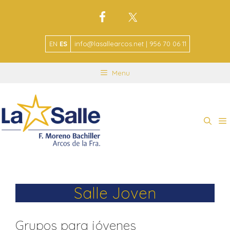
EN
ES
info@lasallearcos.net | 956 70 06 11
Menu
Salle Joven
Grupos para jóvenes