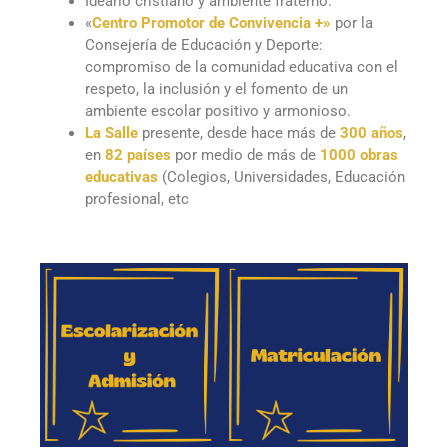
Ideario cristiano y ambiente fraterno.
«
Centro Promotor de Convivencia +»
por la
Consejería de Educación y Deporte:
compromiso de la comunidad educativa con el
respeto, la inclusión y el fomento de un
ambiente escolar positivo y armonioso.
La Salle
presente, desde hace más de
300 años
,
en
82 países
por medio de más de
1000 obras
educativas
(Colegios, Universidades, Educación
profesional, etc