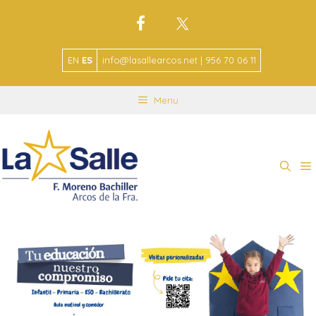
EN
ES
info@lasallearcos.net | 956 70 06 11
Menu