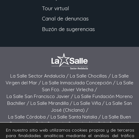
Tour virtual
Canal de denuncias
Buzón de sugerencias
La Salle Sector Andalucía /
La Salle Chocillas /
La Salle
Virgen del Mar /
La Salle Inmaculada Concepción /
La Salle
San Fco. Javier Virlecha /
La Salle San Francisco Javier /
La Salle Fundación Moreno
Bachiller /
La Salle Mirandilla /
La Salle Viña /
La Salle San
José (Chiclana) /
La Salle Córdoba /
La Salle Santa Natalia /
La Salle Buen
Pastor /
La Salle Sagrado Corazón /
La Salle San José
En nuestro sitio web utilizamos cookies propias y de terceros
(Jerez) /
La Salle El Carmen (Melilla) /
para finalidades analíticas mediante el análisis del tráfico
La Salle Buen Consejo /
La Salle El Carmen (San Fernando) /