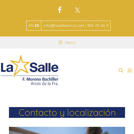
EN
ES
info@lasallearcos.net | 956 70 06 11
Menu
Contacto y localización