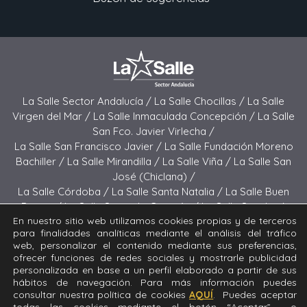
La Salle Sector Andalucía /
La Salle Chocillas /
La Salle
Virgen del Mar /
La Salle Inmaculada Concepción /
La Salle
San Fco. Javier Virlecha /
La Salle San Francisco Javier /
La Salle Fundación Moreno
Bachiller /
La Salle Mirandilla /
La Salle Viña /
La Salle San
José (Chiclana) /
La Salle Córdoba /
La Salle Santa Natalia /
La Salle Buen
Pastor /
La Salle Sagrado Corazón /
La Salle San José
En nuestro sitio web utilizamos cookies propias y de terceros
(Jerez) /
La Salle El Carmen (Melilla) /
para finalidades analíticas mediante el análisis del tráfico
La Salle Buen Consejo /
La Salle El Carmen (San Fernando) /
web, personalizar el contenido mediante sus preferencias,
La Salle San Francisco /
La Salle Felipe Benito /
La Salle La
ofrecer funciones de redes sociales y mostrarle publicidad
Purísima
personalizada en base a un perfil elaborado a partir de sus
hábitos de navegación. Para más información puedes
consultar nuestra política de cookies
AQUÍ
. Puedes aceptar
Todos los derechos reservados. Diseñado y desarrollado