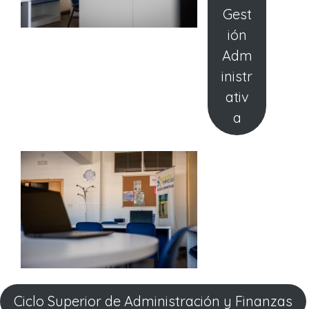
Gest
ión
Adm
inistr
ativ
a
Ciclo Superior de Administración y Finanzas