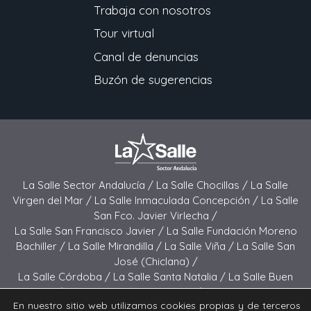
Trabaja con nosotros
Tour virtual
Canal de denuncias
Buzón de sugerencias
La Salle Sector Andalucía /
La Salle Chocillas /
La Salle
Virgen del Mar /
La Salle Inmaculada Concepción /
La Salle
San Fco. Javier Virlecha /
La Salle San Francisco Javier /
La Salle Fundación Moreno
Bachiller /
La Salle Mirandilla /
La Salle Viña /
La Salle San
José (Chiclana) /
La Salle Córdoba /
La Salle Santa Natalia /
La Salle Buen
Pastor /
La Salle Sagrado Corazón /
La Salle San José
En nuestro sitio web utilizamos cookies propias y de terceros
(Jerez) /
La Salle El Carmen (Melilla) /