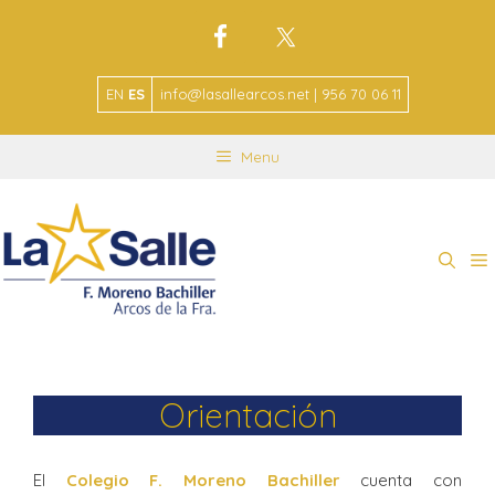
EN
ES
info@lasallearcos.net | 956 70 06 11
Menu
Orientación
El
Colegio F. Moreno Bachiller
cuenta con