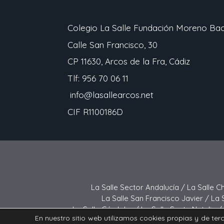
Colegio La Salle Fundación Moreno Bach
Calle San Francisco, 30
CP 11630, Arcos de la Fra, Cádiz
Tlf: 956 70 06 11
info@lasallearcos.net
CIF R1100186D
La Salle Sector Andalucía /
La Salle C
La Salle San Francisco Javier /
La 
La Salle Córdoba /
La Salle Santa Natalia /
En nuestro sitio web utilizamos cookies propias y de ter
La Salle Buen Consejo /
La Sall