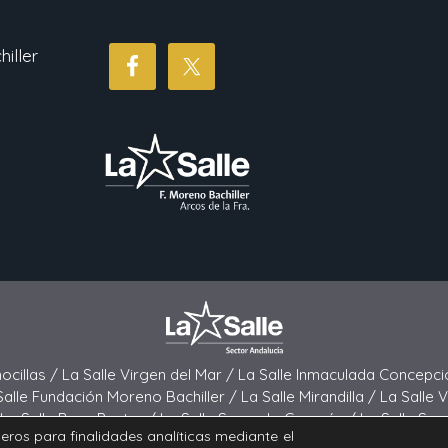
iller
hocillas /
La Salle Virgen del Mar /
La Salle Inmaculada Concepci
Salle Fundación Moreno Bachiller /
La Salle Mirandilla /
La Salle 
La Salle Buen Pastor /
La Salle Sagrado Corazón /
La Salle San
ceros para finalidades analíticas mediante el
e El Carmen (San Fernando) /
La Salle San Francisco /
La Salle F