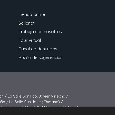
Tienda online
Sallenet
Trabaja con nosotros
Tour virtual
Canal de denuncias
Buzón de sugerencias
ón /
La Salle San Fco. Javier Virlecha /
Viña /
La Salle San José (Chiclana) /
 José (Jerez) /
La Salle El Carmen (Melilla) /
elipe Benito /
La Salle La Purísima