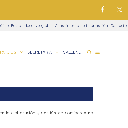
ético
Pacto educativo global
Canal interno de información
Contacto
RVICIOS
SECRETARÍA
SALLENET
cto educativo
de
la de idiomas
nigrama
cio justo
amaciones didácticas
tariado
 en la elaboración y gestión de comidas para