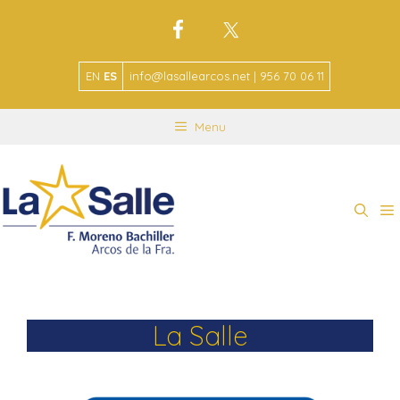
EN
ES
info@lasallearcos.net | 956 70 06 11
Menu
La Salle