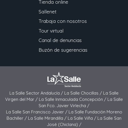
Tienda online
Sallenet
Trabaja con nosotros
Tour virtual
Canal de denuncias
Buzón de sugerencias
La Salle Sector Andalucía /
La Salle Chocillas /
La Salle
Virgen del Mar /
La Salle Inmaculada Concepción /
La Salle
San Fco. Javier Virlecha /
La Salle San Francisco Javier /
La Salle Fundación Moreno
Bachiller /
La Salle Mirandilla /
La Salle Viña /
La Salle San
José (Chiclana) /