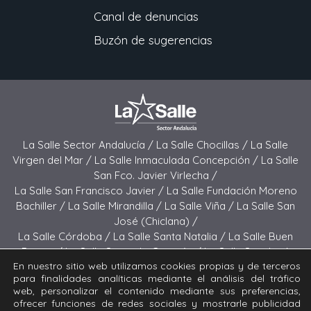
Canal de denuncias
Buzón de sugerencias
La Salle Sector Andalucía /
La Salle Chocillas /
La Salle
Virgen del Mar /
La Salle Inmaculada Concepción /
La Salle
San Fco. Javier Virlecha /
La Salle San Francisco Javier /
La Salle Fundación Moreno
Bachiller /
La Salle Mirandilla /
La Salle Viña /
La Salle San
José (Chiclana) /
La Salle Córdoba /
La Salle Santa Natalia /
La Salle Buen
Pastor /
La Salle Sagrado Corazón /
La Salle San José
En nuestro sitio web utilizamos cookies propias y de terceros
(Jerez) /
La Salle El Carmen (Melilla) /
para finalidades analíticas mediante el análisis del tráfico
La Salle Buen Consejo /
La Salle El Carmen (San Fernando) /
web, personalizar el contenido mediante sus preferencias,
La Salle San Francisco /
La Salle Felipe Benito /
La Salle La
ofrecer funciones de redes sociales y mostrarle publicidad