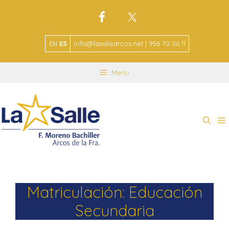
EN
ES
info@lasallearcos.net | 956 70 06 11
Menu
Matriculación: Educación
Secundaria