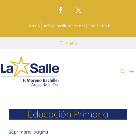
EN
ES
info@lasallearcos.net | 956 70 06 11
Menu
Educación Primaria