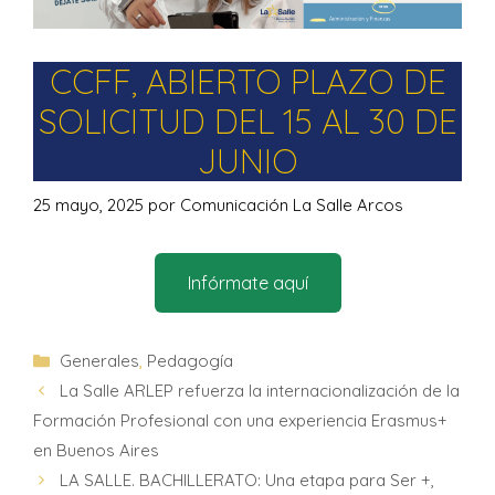
CCFF, ABIERTO PLAZO DE
SOLICITUD DEL 15 AL 30 DE
JUNIO
25 mayo, 2025
por
Comunicación La Salle Arcos
Infórmate aquí
Generales
,
Pedagogía
La Salle ARLEP refuerza la internacionalización de la
Formación Profesional con una experiencia Erasmus+
en Buenos Aires
LA SALLE. BACHILLERATO: Una etapa para Ser +,