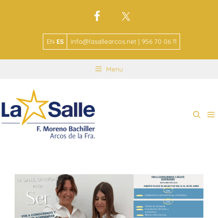
EN
ES
info@lasallearcos.net | 956 70 06 11
Menu