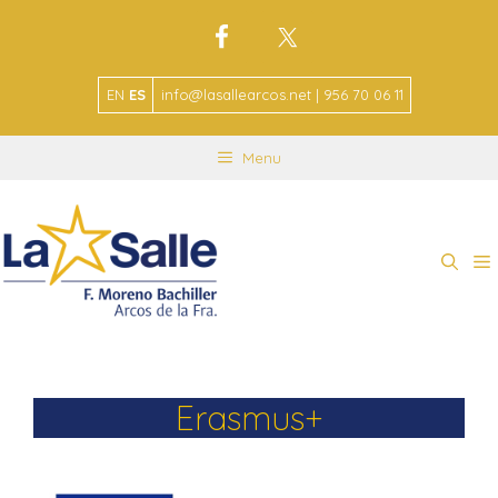
EN
ES
info@lasallearcos.net | 956 70 06 11
Menu
Erasmus+