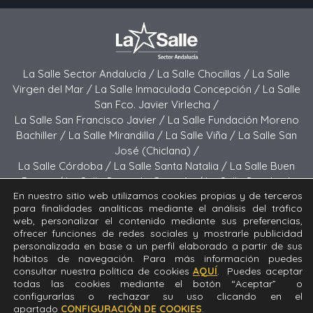
La Salle Sector Andalucía /
La Salle Chocillas /
La Salle
Virgen del Mar /
La Salle Inmaculada Concepción /
La Salle
San Fco. Javier Virlecha /
La Salle San Francisco Javier /
La Salle Fundación Moreno
Bachiller /
La Salle Mirandilla /
La Salle Viña /
La Salle San
José (Chiclana) /
La Salle Córdoba /
La Salle Santa Natalia /
La Salle Buen
Pastor /
La Salle Sagrado Corazón /
La Salle San José
En nuestro sitio web utilizamos cookies propias y de terceros
(Jerez) /
La Salle El Carmen (Melilla) /
para finalidades analíticas mediante el análisis del tráfico
La Salle Buen Consejo /
La Salle El Carmen (San Fernando) /
web, personalizar el contenido mediante sus preferencias,
La Salle San Francisco /
La Salle Felipe Benito /
La Salle La
ofrecer funciones de redes sociales y mostrarle publicidad
Purísima
personalizada en base a un perfil elaborado a partir de sus
hábitos de navegación. Para más información puedes
consultar nuestra política de cookies
AQUÍ
. Puedes aceptar
Todos los derechos reservados. Diseñado y desarrollado
todas las cookies mediante el botón “Aceptar” o
por el equipo T.I.C. del Sector Andalucía © 2024 La Salle
configurarlas o rechazar su uso clicando en el
Fundación Moreno Bachiller.
apartado
CONFIGURACIÓN DE COOKIES
.